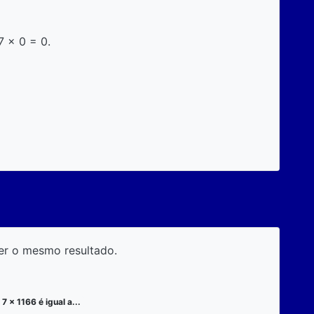
7 x 0 = 0.
er o mesmo resultado.
7 x 1166 é igual a...