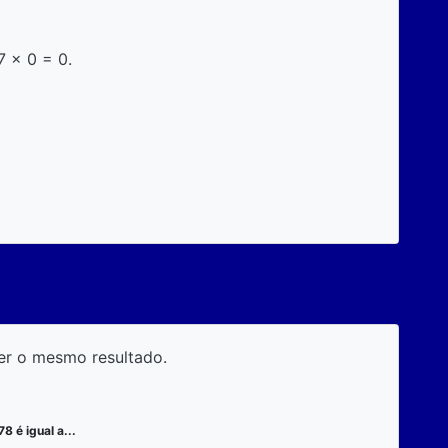
7 x 0 = 0.
er o mesmo resultado.
78 é igual a...