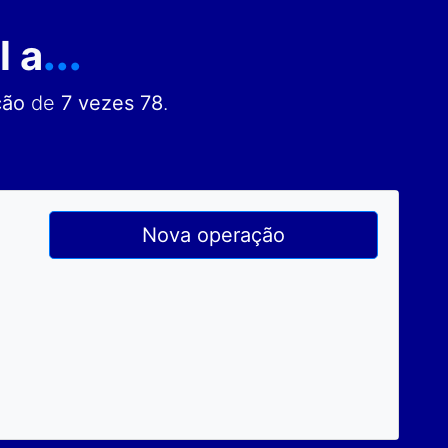
l a
...
ção
de
7 vezes 78
.
Nova operação