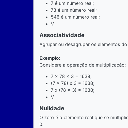
7 é um número real;
78 é um número real;
546 é um número real;
V.
Associatividade
Agrupar ou desagrupar os elementos do 
Exemplo:
Considere a operação de multiplicação:
7 x 78 x 3 = 1638;
(7 x 78) x 3 = 1638;
7 x (78 x 3) = 1638;
V.
Nulidade
O zero é o elemento real que se multipli
0.