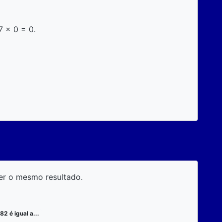
7 x 0 = 0.
er o mesmo resultado.
82 é igual a...