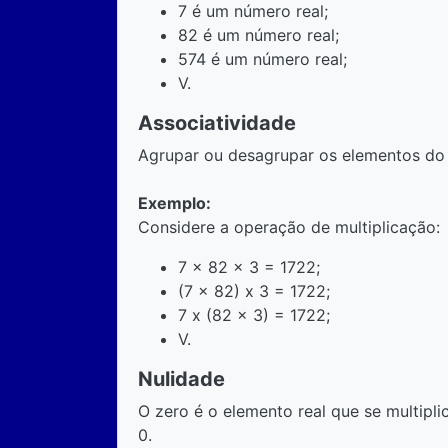
7 é um número real;
82 é um número real;
574 é um número real;
V.
Associatividade
Agrupar ou desagrupar os elementos do 
Exemplo:
Considere a operação de multiplicação:
7 x 82 x 3 = 1722;
(7 x 82) x 3 = 1722;
7 x (82 x 3) = 1722;
V.
Nulidade
O zero é o elemento real que se multipli
0.