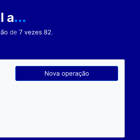
l a
...
ção
de
7 vezes 82
.
Nova operação