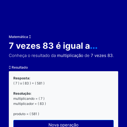
Matemática
7 vezes 83 é igual a
..
Conheça o resultado da
multiplicação
de
7 