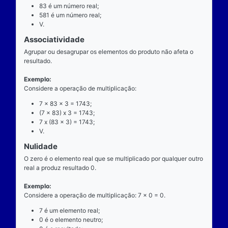
exatamente dois números para ocorrer.
Exemplo
Considere a operação de multiplicação: 7 x 83 = 58
7 é o multiplicando;
"x" é o operador;
83 é o multiplicador;
581 é o resultado ou produto.
Propriedades
Comutatividade
Considere a e b números reais arbitrários. O resulta
produto de a por b é igual ao resultado do produto de
x b = b x a).
Exemplo: