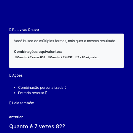
resultado.
Exemplo:
Considere a operação de multiplicação:
7 x 83 x 3 = 1743;
(7 x 83) x 3 = 1743;
7 x (83 x 3) = 1743;
V.
Nulidade
O zero é o elemento real que se multiplicado por qu
real a produz resultado 0.
Exemplo:
Considere a operação de multiplicação: 7 x 0 = 0.
7 é um elemento real;
0 é o elemento neutro;