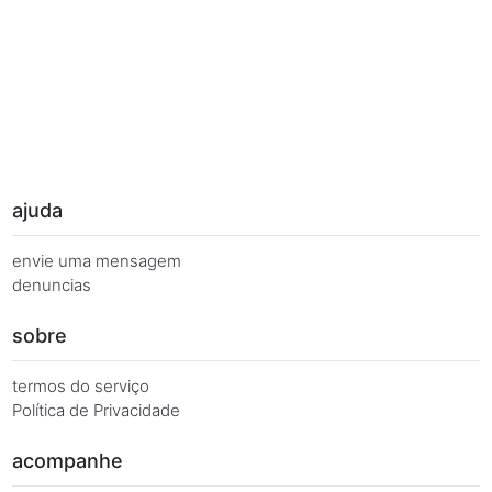
Palavras Chave
Você busca de múltiplas formas, más quer o mesmo 
Combinações equivalentes:
Quanto é 7 vezes 83?
Quanto é 7 x 83?
7 x 83 é igual a...