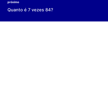
0 é o resultado;
0 = 0;
V.