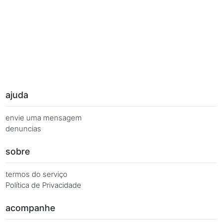
Palavras Chave
Você busca de múltiplas formas, más quer o mesmo 
Combinações equivalentes:
Quanto é 7 vezes 87?
Quanto é 7 x 87?
7 x 87 é igual a...