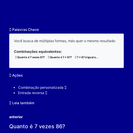
resultado.
Exemplo:
Considere a operação de multiplicação:
7 x 87 x 3 = 1827;
(7 x 87) x 3 = 1827;
7 x (87 x 3) = 1827;
V.
Nulidade
O zero é o elemento real que se multiplicado por qu
real a produz resultado 0.
Exemplo:
Considere a operação de multiplicação: 7 x 0 = 0.
7 é um elemento real;
0 é o elemento neutro;