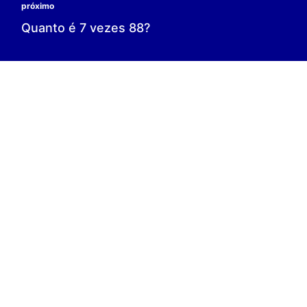
0 é o resultado;
0 = 0;
V.