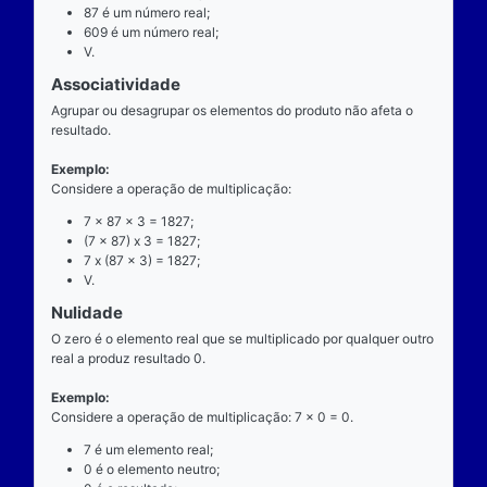
exatamente dois números para ocorrer.
Exemplo
Considere a operação de multiplicação: 7 x 87 = 60
7 é o multiplicando;
"x" é o operador;
87 é o multiplicador;
609 é o resultado ou produto.
Propriedades
Comutatividade
Considere a e b números reais arbitrários. O resulta
produto de a por b é igual ao resultado do produto de
x b = b x a).
Exemplo: