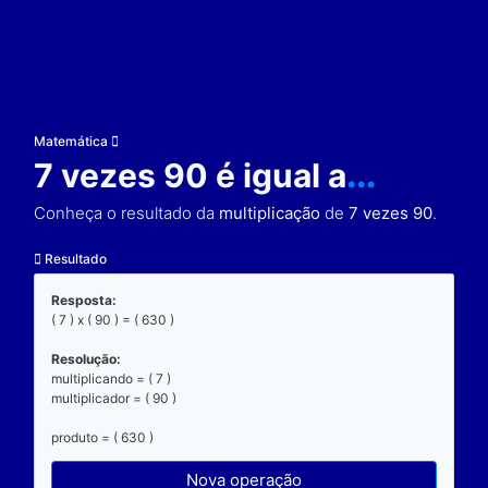
Matemática
7 vezes 90 é igual a
..
Conheça o resultado da
multiplicação
de
7 