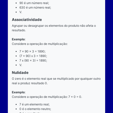
exatamente dois números para ocorrer.
Exemplo
Considere a operação de multiplicação: 7 x 90 = 63
7 é o multiplicando;
"x" é o operador;
90 é o multiplicador;
630 é o resultado ou produto.
Propriedades
Comutatividade
Considere a e b números reais arbitrários. O resulta
produto de a por b é igual ao resultado do produto de
x b = b x a).
Exemplo: