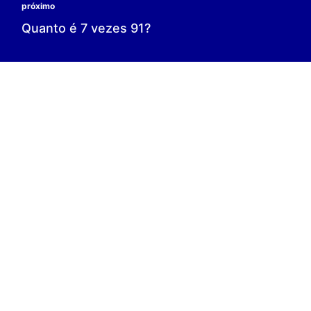
0 é o resultado;
0 = 0;
V.