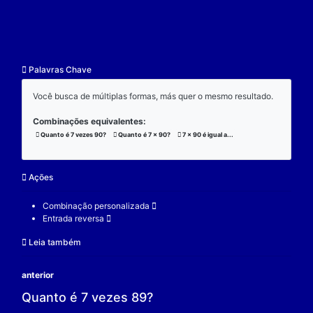
resultado.
Exemplo:
Considere a operação de multiplicação:
7 x 90 x 3 = 1890;
(7 x 90) x 3 = 1890;
7 x (90 x 3) = 1890;
V.
Nulidade
O zero é o elemento real que se multiplicado por qu
real a produz resultado 0.
Exemplo:
Considere a operação de multiplicação: 7 x 0 = 0.
7 é um elemento real;
0 é o elemento neutro;