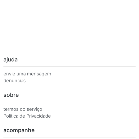
Palavras Chave
Você busca de múltiplas formas, más quer o mesmo 
Combinações equivalentes:
Quanto é 7 vezes 90?
Quanto é 7 x 90?
7 x 90 é igual a...