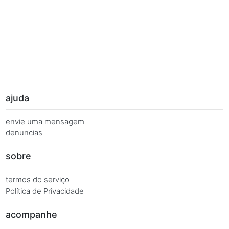
Palavras Chave
Você busca de múltiplas formas, más quer o mesmo 
Combinações equivalentes:
Quanto é 7 vezes 92?
Quanto é 7 x 92?
7 x 92 é igual a...