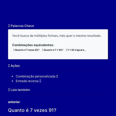
resultado.
Exemplo:
Considere a operação de multiplicação:
7 x 92 x 3 = 1932;
(7 x 92) x 3 = 1932;
7 x (92 x 3) = 1932;
V.
Nulidade
O zero é o elemento real que se multiplicado por qu
real a produz resultado 0.
Exemplo:
Considere a operação de multiplicação: 7 x 0 = 0.
7 é um elemento real;
0 é o elemento neutro;