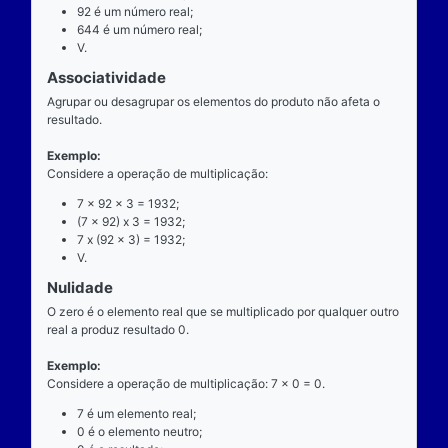
exatamente dois números para ocorrer.
Exemplo
Considere a operação de multiplicação: 7 x 92 = 64
7 é o multiplicando;
"x" é o operador;
92 é o multiplicador;
644 é o resultado ou produto.
Propriedades
Comutatividade
Considere a e b números reais arbitrários. O resulta
produto de a por b é igual ao resultado do produto de
x b = b x a).
Exemplo: