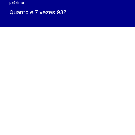
0 é o resultado;
0 = 0;
V.