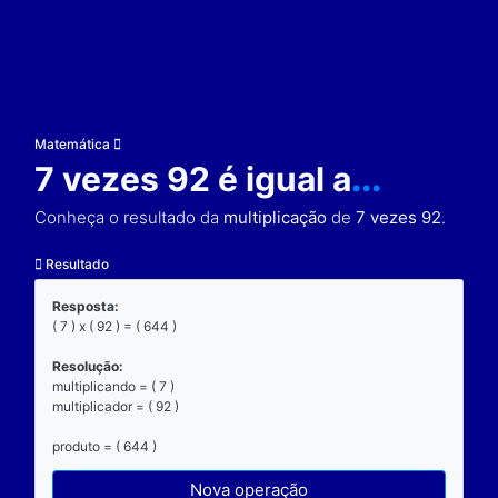
Matemática
7 vezes 92 é igual a
..
Conheça o resultado da
multiplicação
de
7 