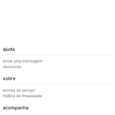
Palavras Chave
Você busca de múltiplas formas, más quer o mesmo 
Combinações equivalentes:
Quanto é 7 vezes 100?
Quanto é 7 x 100?
7 x 100 é igual a