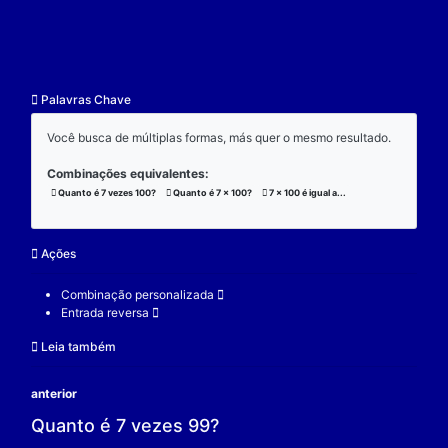
resultado.
Exemplo:
Considere a operação de multiplicação:
7 x 100 x 3 = 2100;
(7 x 100) x 3 = 2100;
7 x (100 x 3) = 2100;
V.
Nulidade
O zero é o elemento real que se multiplicado por qu
real a produz resultado 0.
Exemplo:
Considere a operação de multiplicação: 7 x 0 = 0.
7 é um elemento real;
0 é o elemento neutro;