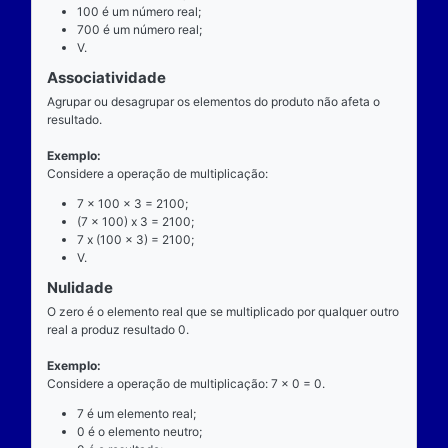
exatamente dois números para ocorrer.
Exemplo
Considere a operação de multiplicação: 7 x 100 = 
7 é o multiplicando;
"x" é o operador;
100 é o multiplicador;
700 é o resultado ou produto.
Propriedades
Comutatividade
Considere a e b números reais arbitrários. O resulta
produto de a por b é igual ao resultado do produto de
x b = b x a).
Exemplo: