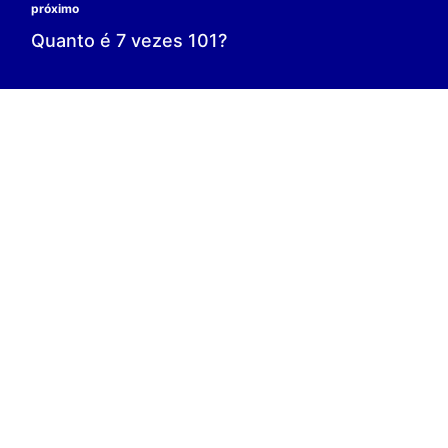
0 é o resultado;
0 = 0;
V.