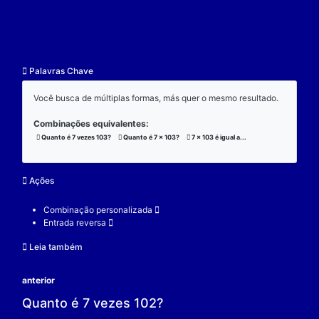
resultado.
Exemplo:
Considere a operação de multiplicação:
7 x 103 x 3 = 2163;
(7 x 103) x 3 = 2163;
7 x (103 x 3) = 2163;
V.
Nulidade
O zero é o elemento real que se multiplicado por qu
real a produz resultado 0.
Exemplo:
Considere a operação de multiplicação: 7 x 0 = 0.
7 é um elemento real;
0 é o elemento neutro;