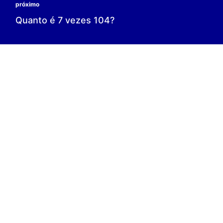
0 é o resultado;
0 = 0;
V.