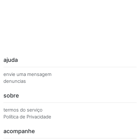
Palavras Chave
Você busca de múltiplas formas, más quer o mesmo 
Combinações equivalentes:
Quanto é 7 vezes 103?
Quanto é 7 x 103?
7 x 103 é igual a