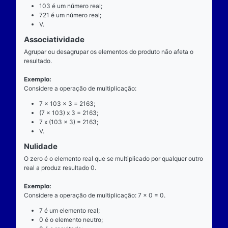
exatamente dois números para ocorrer.
Exemplo
Considere a operação de multiplicação: 7 x 103 = 7
7 é o multiplicando;
"x" é o operador;
103 é o multiplicador;
721 é o resultado ou produto.
Propriedades
Comutatividade
Considere a e b números reais arbitrários. O resulta
produto de a por b é igual ao resultado do produto de
x b = b x a).
Exemplo: