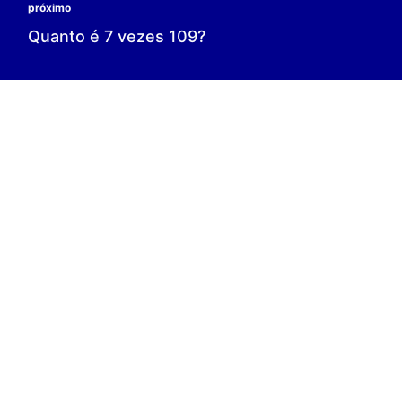
0 é o resultado;
0 = 0;
V.