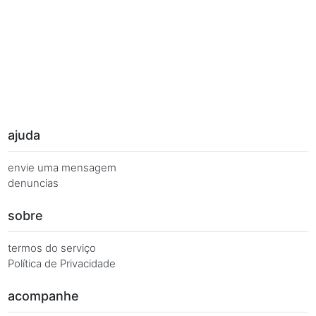
Palavras Chave
Você busca de múltiplas formas, más quer o mesmo 
Combinações equivalentes:
Quanto é 7 vezes 108?
Quanto é 7 x 108?
7 x 108 é igual a