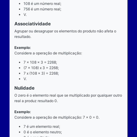
exatamente dois números para ocorrer.
Exemplo
Considere a operação de multiplicação: 7 x 108 = 7
7 é o multiplicando;
"x" é o operador;
108 é o multiplicador;
756 é o resultado ou produto.
Propriedades
Comutatividade
Considere a e b números reais arbitrários. O resulta
produto de a por b é igual ao resultado do produto de
x b = b x a).
Exemplo: