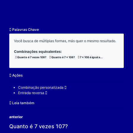
resultado.
Exemplo:
Considere a operação de multiplicação:
7 x 108 x 3 = 2268;
(7 x 108) x 3 = 2268;
7 x (108 x 3) = 2268;
V.
Nulidade
O zero é o elemento real que se multiplicado por qu
real a produz resultado 0.
Exemplo:
Considere a operação de multiplicação: 7 x 0 = 0.
7 é um elemento real;
0 é o elemento neutro;