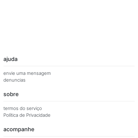
Palavras Chave
Você busca de múltiplas formas, más quer o mesmo 
Combinações equivalentes:
Quanto é 7 vezes 109?
Quanto é 7 x 109?
7 x 109 é igual a