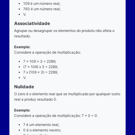
exatamente dois números para ocorrer.
Exemplo
Considere a operação de multiplicação: 7 x 109 = 7
7 é o multiplicando;
"x" é o operador;
109 é o multiplicador;
763 é o resultado ou produto.
Propriedades
Comutatividade
Considere a e b números reais arbitrários. O resulta
produto de a por b é igual ao resultado do produto de
x b = b x a).
Exemplo: