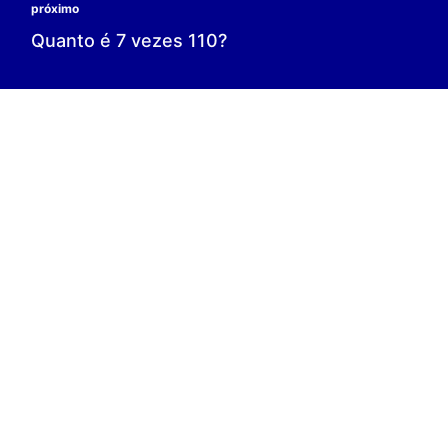
0 é o resultado;
0 = 0;
V.