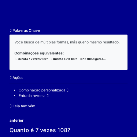
resultado.
Exemplo:
Considere a operação de multiplicação:
7 x 109 x 3 = 2289;
(7 x 109) x 3 = 2289;
7 x (109 x 3) = 2289;
V.
Nulidade
O zero é o elemento real que se multiplicado por qu
real a produz resultado 0.
Exemplo:
Considere a operação de multiplicação: 7 x 0 = 0.
7 é um elemento real;
0 é o elemento neutro;