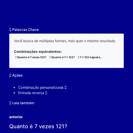
resultado.
Exemplo:
Considere a operação de multiplicação:
7 x 122 x 3 = 2562;
(7 x 122) x 3 = 2562;
7 x (122 x 3) = 2562;
V.
Nulidade
O zero é o elemento real que se multiplicado por qu
real a produz resultado 0.
Exemplo:
Considere a operação de multiplicação: 7 x 0 = 0.
7 é um elemento real;
0 é o elemento neutro;