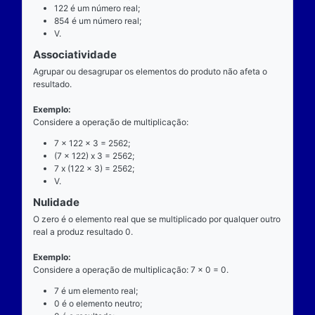
exatamente dois números para ocorrer.
Exemplo
Considere a operação de multiplicação: 7 x 122 = 8
7 é o multiplicando;
"x" é o operador;
122 é o multiplicador;
854 é o resultado ou produto.
Propriedades
Comutatividade
Considere a e b números reais arbitrários. O resulta
produto de a por b é igual ao resultado do produto de
x b = b x a).
Exemplo: