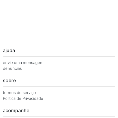
Palavras Chave
Você busca de múltiplas formas, más quer o mesmo 
Combinações equivalentes:
Quanto é 7 vezes 122?
Quanto é 7 x 122?
7 x 122 é igual a