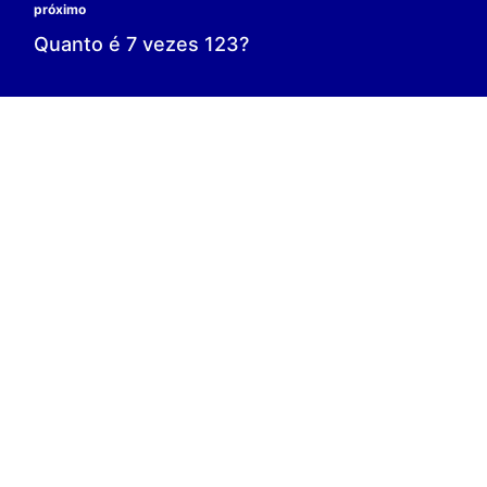
0 é o resultado;
0 = 0;
V.