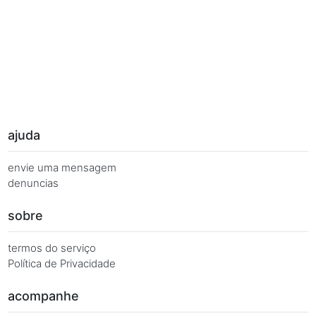
Palavras Chave
Você busca de múltiplas formas, más quer o mesmo 
Combinações equivalentes:
Quanto é 7 vezes 130?
Quanto é 7 x 130?
7 x 130 é igual a