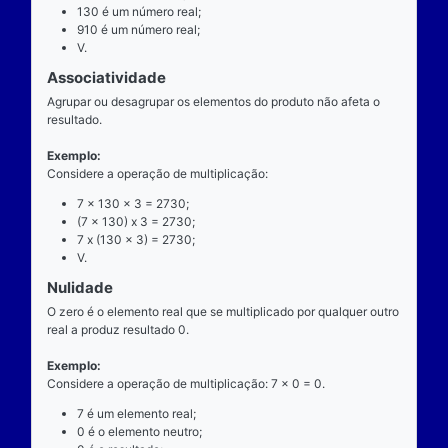
exatamente dois números para ocorrer.
Exemplo
Considere a operação de multiplicação: 7 x 130 = 9
7 é o multiplicando;
"x" é o operador;
130 é o multiplicador;
910 é o resultado ou produto.
Propriedades
Comutatividade
Considere a e b números reais arbitrários. O resulta
produto de a por b é igual ao resultado do produto de
x b = b x a).
Exemplo: