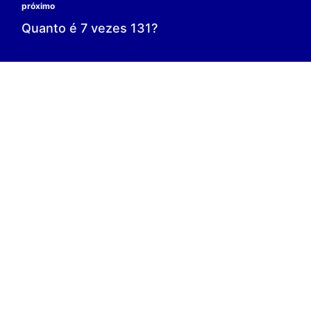
0 é o resultado;
0 = 0;
V.