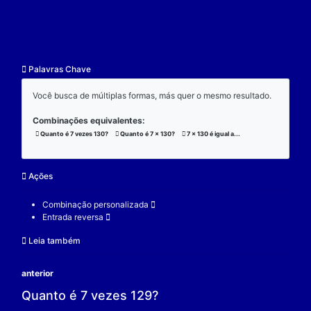
resultado.
Exemplo:
Considere a operação de multiplicação:
7 x 130 x 3 = 2730;
(7 x 130) x 3 = 2730;
7 x (130 x 3) = 2730;
V.
Nulidade
O zero é o elemento real que se multiplicado por qu
real a produz resultado 0.
Exemplo:
Considere a operação de multiplicação: 7 x 0 = 0.
7 é um elemento real;
0 é o elemento neutro;