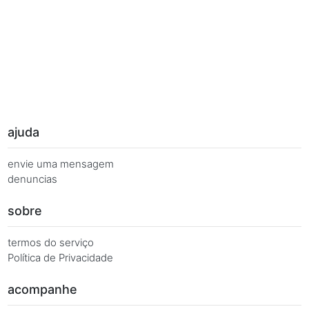
Palavras Chave
Você busca de múltiplas formas, más quer o mesmo 
Combinações equivalentes:
Quanto é 7 vezes 132?
Quanto é 7 x 132?
7 x 132 é igual a