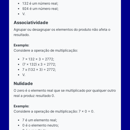
exatamente dois números para ocorrer.
Exemplo
Considere a operação de multiplicação: 7 x 132 = 9
7 é o multiplicando;
"x" é o operador;
132 é o multiplicador;
924 é o resultado ou produto.
Propriedades
Comutatividade
Considere a e b números reais arbitrários. O resulta
produto de a por b é igual ao resultado do produto de
x b = b x a).
Exemplo: