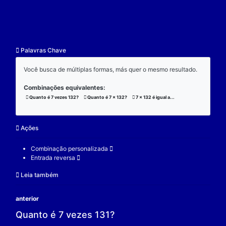
resultado.
Exemplo:
Considere a operação de multiplicação:
7 x 132 x 3 = 2772;
(7 x 132) x 3 = 2772;
7 x (132 x 3) = 2772;
V.
Nulidade
O zero é o elemento real que se multiplicado por qu
real a produz resultado 0.
Exemplo:
Considere a operação de multiplicação: 7 x 0 = 0.
7 é um elemento real;
0 é o elemento neutro;