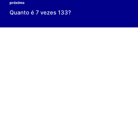
0 é o resultado;
0 = 0;
V.