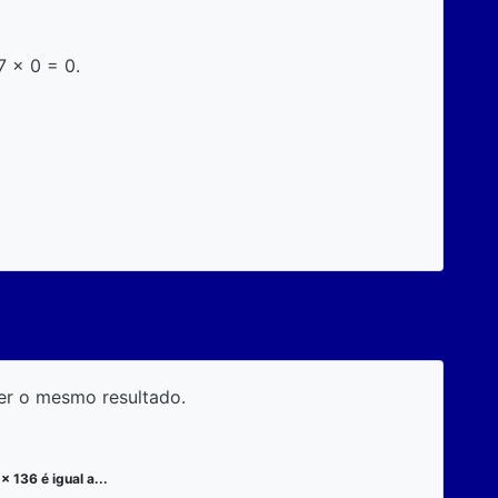
7 x 0 = 0.
er o mesmo resultado.
x 136 é igual a...