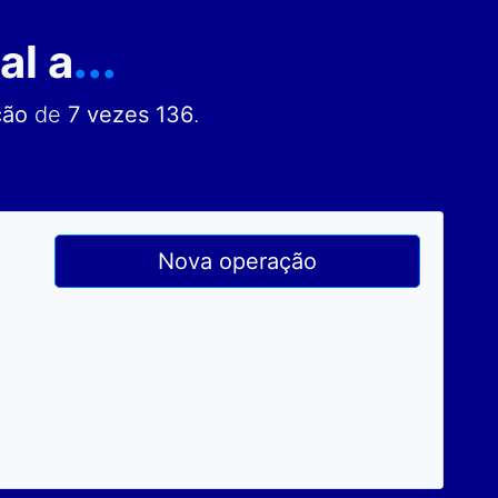
al a
...
ção
de
7 vezes 136
.
Nova operação