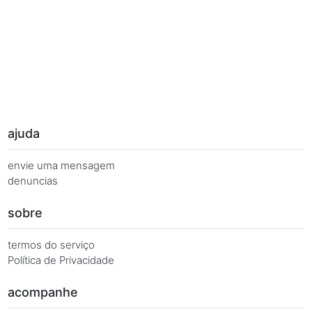
Palavras Chave
Você busca de múltiplas formas, más quer o mesmo 
Combinações equivalentes:
Quanto é 7 vezes 137?
Quanto é 7 x 137?
7 x 137 é igual a.