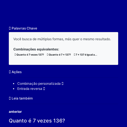
resultado.
Exemplo:
Considere a operação de multiplicação:
7 x 137 x 3 = 2877;
(7 x 137) x 3 = 2877;
7 x (137 x 3) = 2877;
V.
Nulidade
O zero é o elemento real que se multiplicado por qu
real a produz resultado 0.
Exemplo:
Considere a operação de multiplicação: 7 x 0 = 0.
7 é um elemento real;
0 é o elemento neutro;