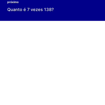
0 é o resultado;
0 = 0;
V.