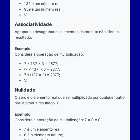
exatamente dois números para ocorrer.
Exemplo
Considere a operação de multiplicação: 7 x 137 = 9
7 é o multiplicando;
"x" é o operador;
137 é o multiplicador;
959 é o resultado ou produto.
Propriedades
Comutatividade
Considere a e b números reais arbitrários. O resulta
produto de a por b é igual ao resultado do produto de
x b = b x a).
Exemplo: