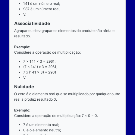
exatamente dois números para ocorrer.
Exemplo
Considere a operação de multiplicação: 7 x 141 = 9
7 é o multiplicando;
"x" é o operador;
141 é o multiplicador;
987 é o resultado ou produto.
Propriedades
Comutatividade
Considere a e b números reais arbitrários. O resulta
produto de a por b é igual ao resultado do produto de
x b = b x a).
Exemplo: