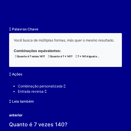
resultado.
Exemplo:
Considere a operação de multiplicação:
7 x 141 x 3 = 2961;
(7 x 141) x 3 = 2961;
7 x (141 x 3) = 2961;
V.
Nulidade
O zero é o elemento real que se multiplicado por qu
real a produz resultado 0.
Exemplo:
Considere a operação de multiplicação: 7 x 0 = 0.
7 é um elemento real;
0 é o elemento neutro;