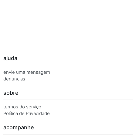
Palavras Chave
Você busca de múltiplas formas, más quer o mesmo 
Combinações equivalentes:
Quanto é 7 vezes 141?
Quanto é 7 x 141?
7 x 141 é igual a.