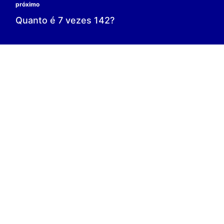
0 é o resultado;
0 = 0;
V.