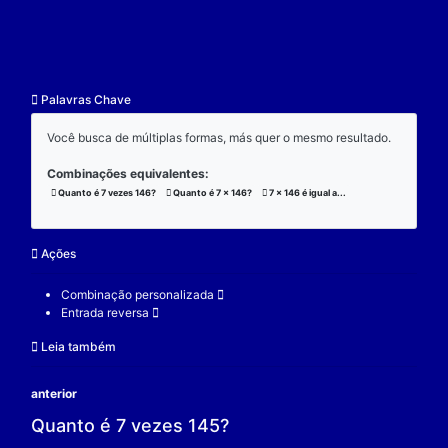
resultado.
Exemplo:
Considere a operação de multiplicação:
7 x 146 x 3 = 3066;
(7 x 146) x 3 = 3066;
7 x (146 x 3) = 3066;
V.
Nulidade
O zero é o elemento real que se multiplicado por qu
real a produz resultado 0.
Exemplo:
Considere a operação de multiplicação: 7 x 0 = 0.
7 é um elemento real;
0 é o elemento neutro;