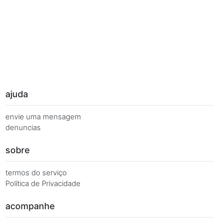
Palavras Chave
Você busca de múltiplas formas, más quer o mesmo 
Combinações equivalentes:
Quanto é 7 vezes 146?
Quanto é 7 x 146?
7 x 146 é igual a