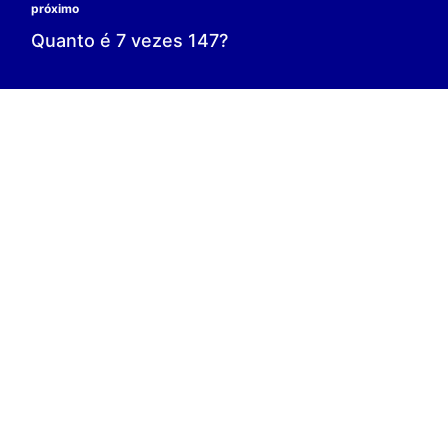
0 é o resultado;
0 = 0;
V.