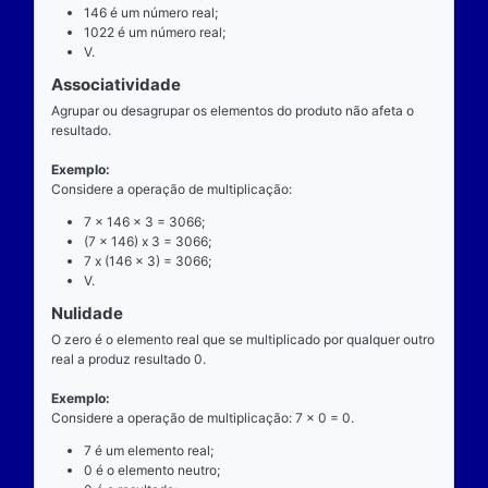
exatamente dois números para ocorrer.
Exemplo
Considere a operação de multiplicação: 7 x 146 = 1
7 é o multiplicando;
"x" é o operador;
146 é o multiplicador;
1022 é o resultado ou produto.
Propriedades
Comutatividade
Considere a e b números reais arbitrários. O resulta
produto de a por b é igual ao resultado do produto de
x b = b x a).
Exemplo: