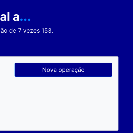
al a
...
ção
de
7 vezes 153
.
Nova operação