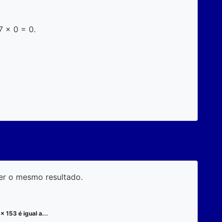
7 x 0 = 0.
er o mesmo resultado.
x 153 é igual a...