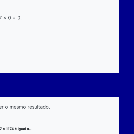
7 x 0 = 0.
er o mesmo resultado.
7 x 1174 é igual a...