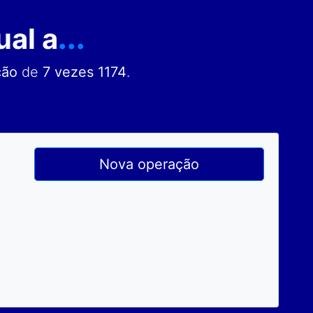
ual a
...
ção
de
7 vezes 1174
.
Nova operação