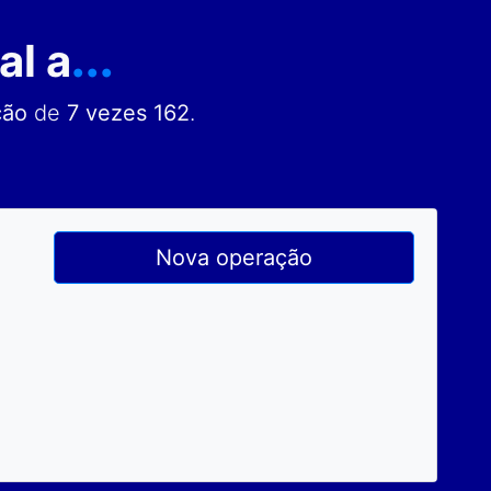
al a
...
ção
de
7 vezes 162
.
Nova operação