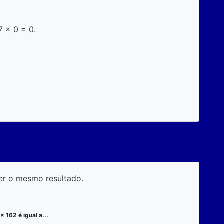
7 x 0 = 0.
er o mesmo resultado.
x 162 é igual a...