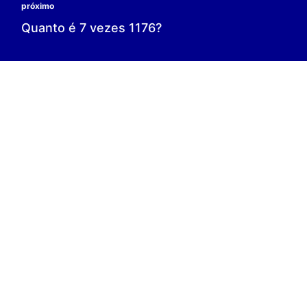
0 é o resultado;
0 = 0;
V.