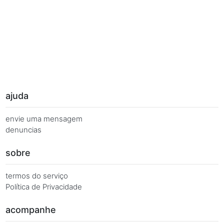
Palavras Chave
Você busca de múltiplas formas, más quer o mesmo 
Combinações equivalentes:
Quanto é 7 vezes 1175?
Quanto é 7 x 1175?
7 x 1175 é igual