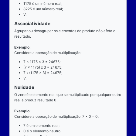
exatamente dois números para ocorrer.
Exemplo
Considere a operação de multiplicação: 7 x 1175 = 
7 é o multiplicando;
"x" é o operador;
1175 é o multiplicador;
8225 é o resultado ou produto.
Propriedades
Comutatividade
Considere a e b números reais arbitrários. O resulta
produto de a por b é igual ao resultado do produto de
x b = b x a).
Exemplo: