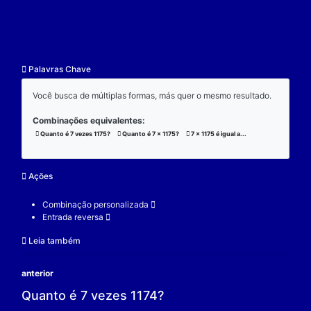
resultado.
Exemplo:
Considere a operação de multiplicação:
7 x 1175 x 3 = 24675;
(7 x 1175) x 3 = 24675;
7 x (1175 x 3) = 24675;
V.
Nulidade
O zero é o elemento real que se multiplicado por qu
real a produz resultado 0.
Exemplo:
Considere a operação de multiplicação: 7 x 0 = 0.
7 é um elemento real;
0 é o elemento neutro;