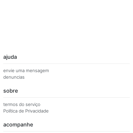
Palavras Chave
Você busca de múltiplas formas, más quer o mesmo 
Combinações equivalentes:
Quanto é 7 vezes 1?
Quanto é 7 x 1?
7 x 1 é igual a...