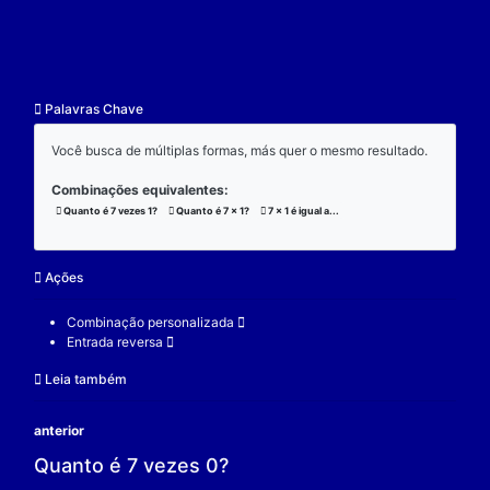
resultado.
Exemplo:
Considere a operação de multiplicação:
7 x 1 x 3 = 21;
(7 x 1) x 3 = 21;
7 x (1 x 3) = 21;
V.
Nulidade
O zero é o elemento real que se multiplicado por qu
real a produz resultado 0.
Exemplo:
Considere a operação de multiplicação: 7 x 0 = 0.
7 é um elemento real;
0 é o elemento neutro;