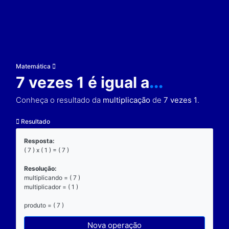
Matemática
7 vezes 1 é igual a
...
Conheça o resultado da
multiplicação
de
7 