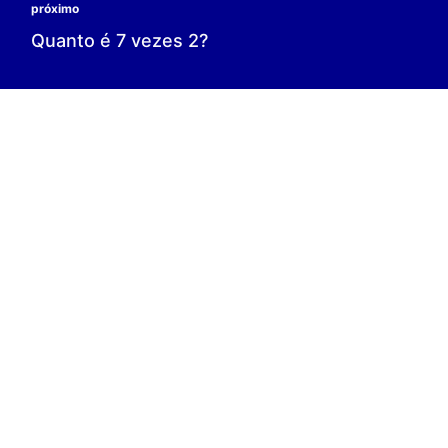
0 é o resultado;
0 = 0;
V.