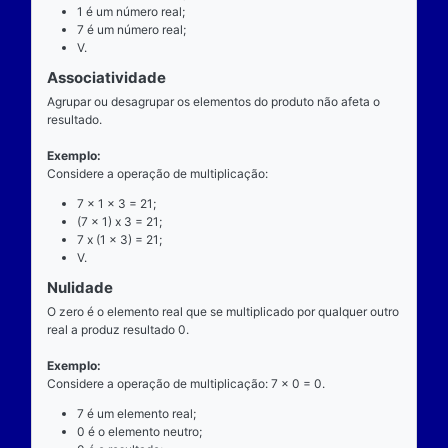
exatamente dois números para ocorrer.
Exemplo
Considere a operação de multiplicação: 7 x 1 = 7.
7 é o multiplicando;
"x" é o operador;
1 é o multiplicador;
7 é o resultado ou produto.
Propriedades
Comutatividade
Considere a e b números reais arbitrários. O resulta
produto de a por b é igual ao resultado do produto de
x b = b x a).
Exemplo: