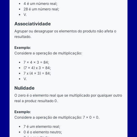
exatamente dois números para ocorrer.
Exemplo
Considere a operação de multiplicação: 7 x 4 = 28.
7 é o multiplicando;
"x" é o operador;
4 é o multiplicador;
28 é o resultado ou produto.
Propriedades
Comutatividade
Considere a e b números reais arbitrários. O resulta
produto de a por b é igual ao resultado do produto de
x b = b x a).
Exemplo: