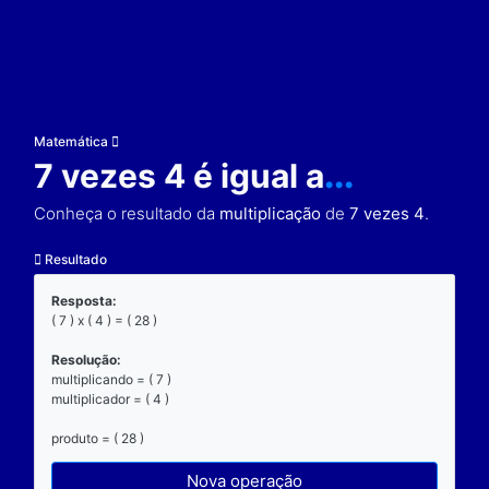
Matemática
7 vezes 4 é igual a
...
Conheça o resultado da
multiplicação
de
7 