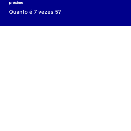
0 é o resultado;
0 = 0;
V.