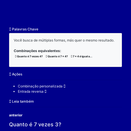
resultado.
Exemplo:
Considere a operação de multiplicação:
7 x 4 x 3 = 84;
(7 x 4) x 3 = 84;
7 x (4 x 3) = 84;
V.
Nulidade
O zero é o elemento real que se multiplicado por qu
real a produz resultado 0.
Exemplo:
Considere a operação de multiplicação: 7 x 0 = 0.
7 é um elemento real;
0 é o elemento neutro;