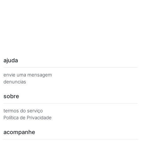
Palavras Chave
Você busca de múltiplas formas, más quer o mesmo 
Combinações equivalentes:
Quanto é 7 vezes 4?
Quanto é 7 x 4?
7 x 4 é igual a...