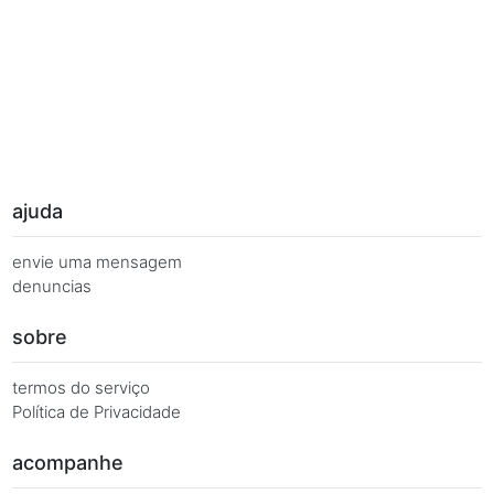
Palavras Chave
Você busca de múltiplas formas, más quer o mesmo 
Combinações equivalentes:
Quanto é 7 vezes 7?
Quanto é 7 x 7?
7 x 7 é igual a...