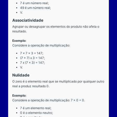
exatamente dois números para ocorrer.
Exemplo
Considere a operação de multiplicação: 7 x 7 = 49.
7 é o multiplicando;
"x" é o operador;
7 é o multiplicador;
49 é o resultado ou produto.
Propriedades
Comutatividade
Considere a e b números reais arbitrários. O resulta
produto de a por b é igual ao resultado do produto de
x b = b x a).
Exemplo: