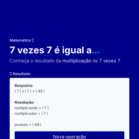
Matemática
7 vezes 7 é igual a
...
Conheça o resultado da
multiplicação
de
7 