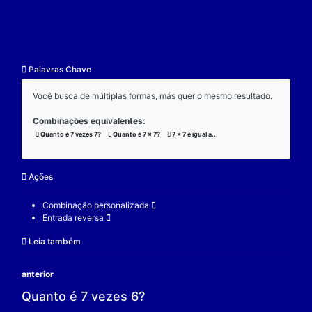
resultado.
Exemplo:
Considere a operação de multiplicação:
7 x 7 x 3 = 147;
(7 x 7) x 3 = 147;
7 x (7 x 3) = 147;
V.
Nulidade
O zero é o elemento real que se multiplicado por qu
real a produz resultado 0.
Exemplo:
Considere a operação de multiplicação: 7 x 0 = 0.
7 é um elemento real;
0 é o elemento neutro;