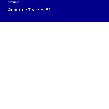
0 é o resultado;
0 = 0;
V.