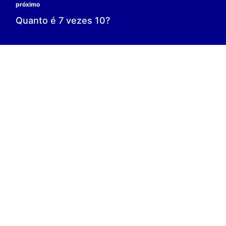
0 é o resultado;
0 = 0;
V.