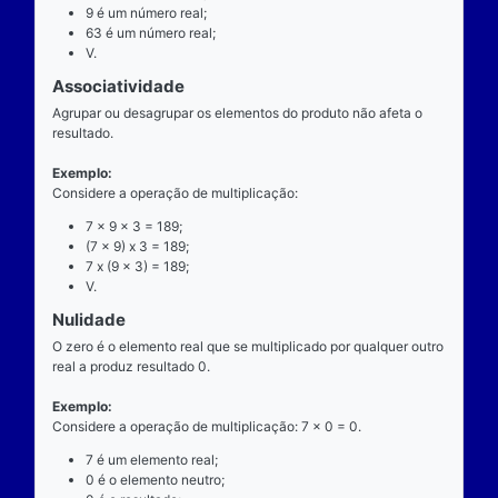
exatamente dois números para ocorrer.
Exemplo
Considere a operação de multiplicação: 7 x 9 = 63.
7 é o multiplicando;
"x" é o operador;
9 é o multiplicador;
63 é o resultado ou produto.
Propriedades
Comutatividade
Considere a e b números reais arbitrários. O resulta
produto de a por b é igual ao resultado do produto de
x b = b x a).
Exemplo: