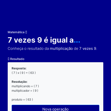
Matemática
7 vezes 9 é igual a
...
Conheça o resultado da
multiplicação
de
7 