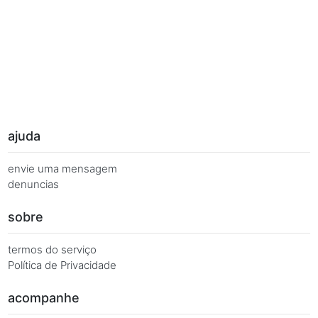
Palavras Chave
Você busca de múltiplas formas, más quer o mesmo 
Combinações equivalentes:
Quanto é 7 vezes 9?
Quanto é 7 x 9?
7 x 9 é igual a...