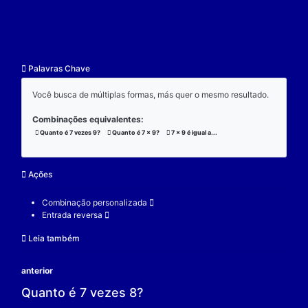
resultado.
Exemplo:
Considere a operação de multiplicação:
7 x 9 x 3 = 189;
(7 x 9) x 3 = 189;
7 x (9 x 3) = 189;
V.
Nulidade
O zero é o elemento real que se multiplicado por qu
real a produz resultado 0.
Exemplo:
Considere a operação de multiplicação: 7 x 0 = 0.
7 é um elemento real;
0 é o elemento neutro;