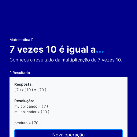
Matemática
7 vezes 10 é igual a
..
Conheça o resultado da
multiplicação
de
7 