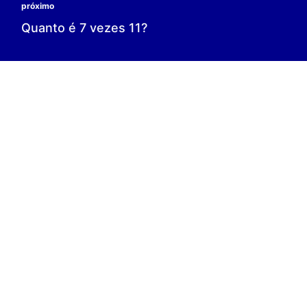
0 é o resultado;
0 = 0;
V.