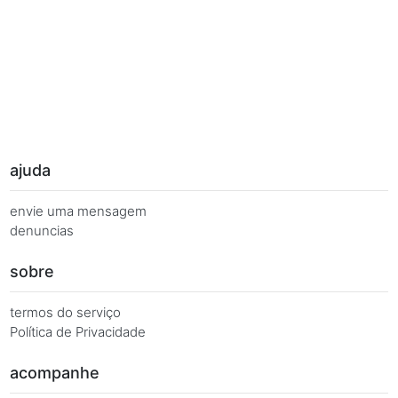
Palavras Chave
Você busca de múltiplas formas, más quer o mesmo 
Combinações equivalentes:
Quanto é 7 vezes 10?
Quanto é 7 x 10?
7 x 10 é igual a...