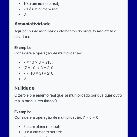
exatamente dois números para ocorrer.
Exemplo
Considere a operação de multiplicação: 7 x 10 = 70
7 é o multiplicando;
"x" é o operador;
10 é o multiplicador;
70 é o resultado ou produto.
Propriedades
Comutatividade
Considere a e b números reais arbitrários. O resulta
produto de a por b é igual ao resultado do produto de
x b = b x a).
Exemplo: