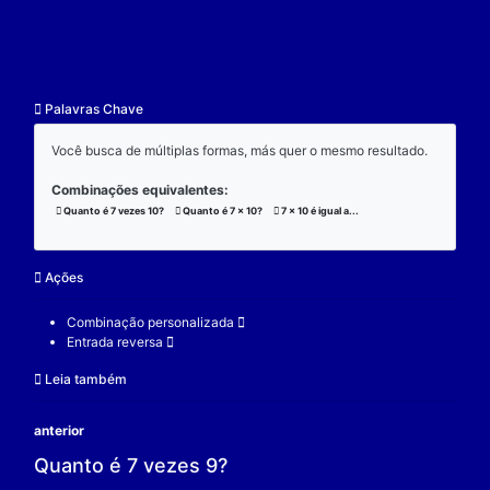
resultado.
Exemplo:
Considere a operação de multiplicação:
7 x 10 x 3 = 210;
(7 x 10) x 3 = 210;
7 x (10 x 3) = 210;
V.
Nulidade
O zero é o elemento real que se multiplicado por qu
real a produz resultado 0.
Exemplo:
Considere a operação de multiplicação: 7 x 0 = 0.
7 é um elemento real;
0 é o elemento neutro;