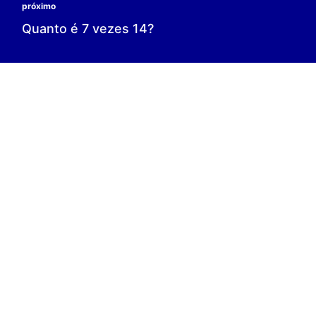
0 é o resultado;
0 = 0;
V.