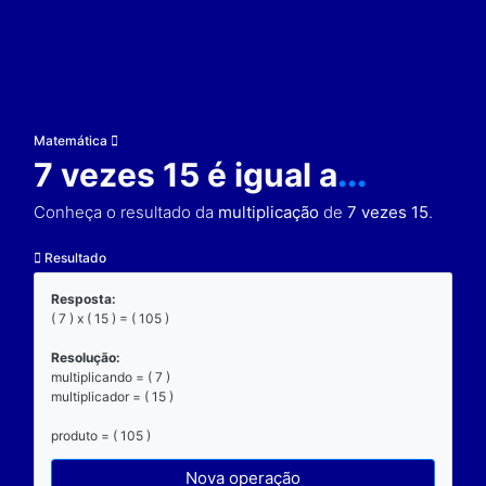
Matemática
7 vezes 15 é igual a
..
Conheça o resultado da
multiplicação
de
7 