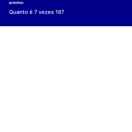
0 é o resultado;
0 = 0;
V.