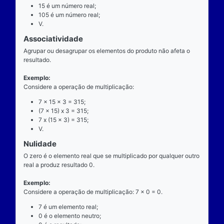
exatamente dois números para ocorrer.
Exemplo
Considere a operação de multiplicação: 7 x 15 = 10
7 é o multiplicando;
"x" é o operador;
15 é o multiplicador;
105 é o resultado ou produto.
Propriedades
Comutatividade
Considere a e b números reais arbitrários. O resulta
produto de a por b é igual ao resultado do produto de
x b = b x a).
Exemplo: