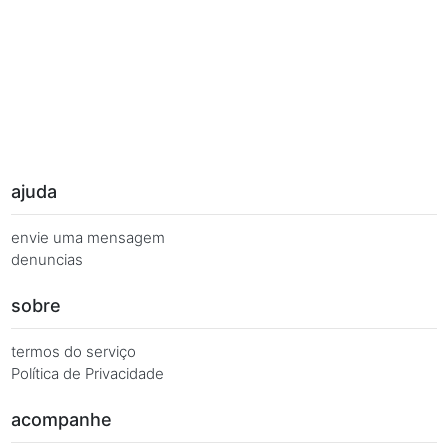
Palavras Chave
Você busca de múltiplas formas, más quer o mesmo 
Combinações equivalentes:
Quanto é 7 vezes 15?
Quanto é 7 x 15?
7 x 15 é igual a...