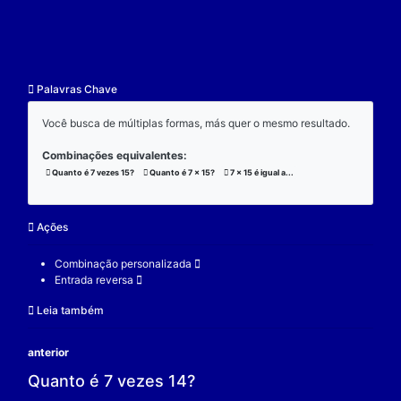
resultado.
Exemplo:
Considere a operação de multiplicação:
7 x 15 x 3 = 315;
(7 x 15) x 3 = 315;
7 x (15 x 3) = 315;
V.
Nulidade
O zero é o elemento real que se multiplicado por qu
real a produz resultado 0.
Exemplo:
Considere a operação de multiplicação: 7 x 0 = 0.
7 é um elemento real;
0 é o elemento neutro;