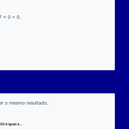
7 x 0 = 0.
er o mesmo resultado.
20 é igual a...