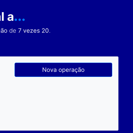
l a
...
ção
de
7 vezes 20
.
Nova operação