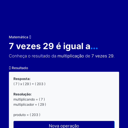
Matemática
7 vezes 29 é igual a
..
Conheça o resultado da
multiplicação
de
7 