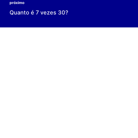
0 é o resultado;
0 = 0;
V.