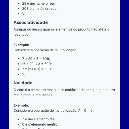
exatamente dois números para ocorrer.
Exemplo
Considere a operação de multiplicação: 7 x 29 = 20
7 é o multiplicando;
"x" é o operador;
29 é o multiplicador;
203 é o resultado ou produto.
Propriedades
Comutatividade
Considere a e b números reais arbitrários. O resulta
produto de a por b é igual ao resultado do produto de
x b = b x a).
Exemplo: