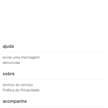
Palavras Chave
Você busca de múltiplas formas, más quer o mesmo 
Combinações equivalentes:
Quanto é 7 vezes 29?
Quanto é 7 x 29?
7 x 29 é igual a...