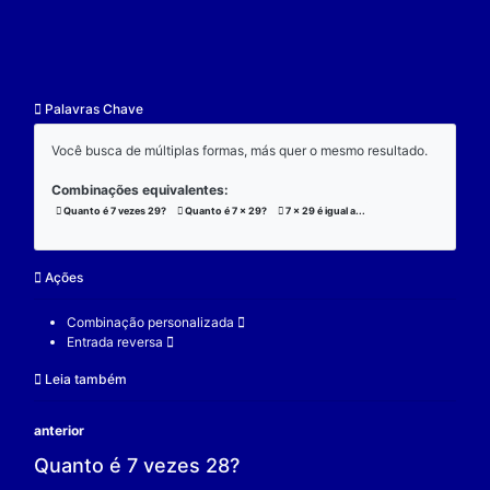
resultado.
Exemplo:
Considere a operação de multiplicação:
7 x 29 x 3 = 609;
(7 x 29) x 3 = 609;
7 x (29 x 3) = 609;
V.
Nulidade
O zero é o elemento real que se multiplicado por qu
real a produz resultado 0.
Exemplo:
Considere a operação de multiplicação: 7 x 0 = 0.
7 é um elemento real;
0 é o elemento neutro;