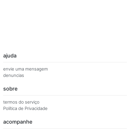
Palavras Chave
Você busca de múltiplas formas, más quer o mesmo 
Combinações equivalentes:
Quanto é 7 vezes 35?
Quanto é 7 x 35?
7 x 35 é igual a...