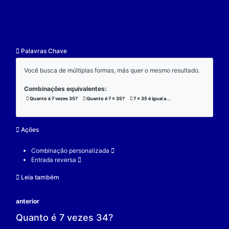
resultado.
Exemplo:
Considere a operação de multiplicação:
7 x 35 x 3 = 735;
(7 x 35) x 3 = 735;
7 x (35 x 3) = 735;
V.
Nulidade
O zero é o elemento real que se multiplicado por qu
real a produz resultado 0.
Exemplo:
Considere a operação de multiplicação: 7 x 0 = 0.
7 é um elemento real;
0 é o elemento neutro;