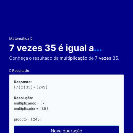
Matemática
7 vezes 35 é igual a
..
Conheça o resultado da
multiplicação
de
7 