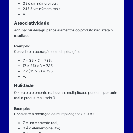
exatamente dois números para ocorrer.
Exemplo
Considere a operação de multiplicação: 7 x 35 = 24
7 é o multiplicando;
"x" é o operador;
35 é o multiplicador;
245 é o resultado ou produto.
Propriedades
Comutatividade
Considere a e b números reais arbitrários. O resulta
produto de a por b é igual ao resultado do produto de
x b = b x a).
Exemplo: