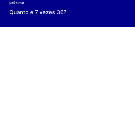
0 é o resultado;
0 = 0;
V.