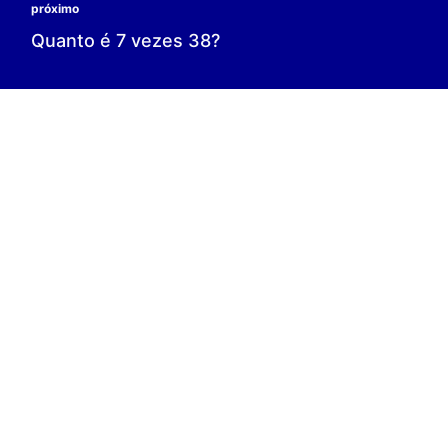
0 é o resultado;
0 = 0;
V.