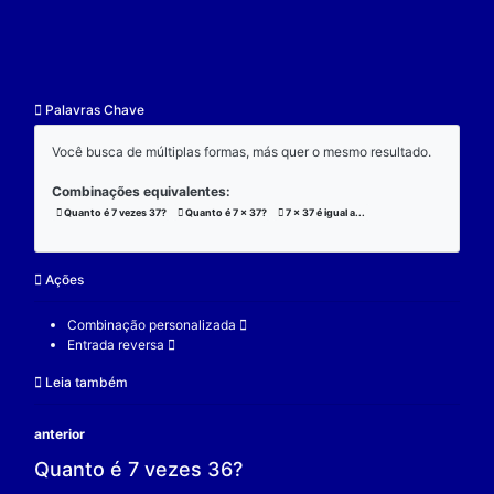
resultado.
Exemplo:
Considere a operação de multiplicação:
7 x 37 x 3 = 777;
(7 x 37) x 3 = 777;
7 x (37 x 3) = 777;
V.
Nulidade
O zero é o elemento real que se multiplicado por qu
real a produz resultado 0.
Exemplo:
Considere a operação de multiplicação: 7 x 0 = 0.
7 é um elemento real;
0 é o elemento neutro;