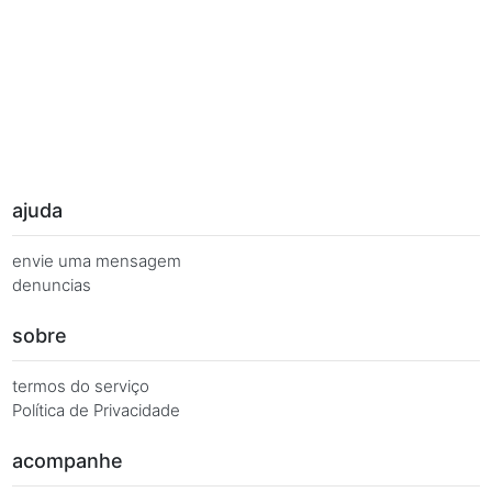
Palavras Chave
Você busca de múltiplas formas, más quer o mesmo 
Combinações equivalentes:
Quanto é 7 vezes 37?
Quanto é 7 x 37?
7 x 37 é igual a...