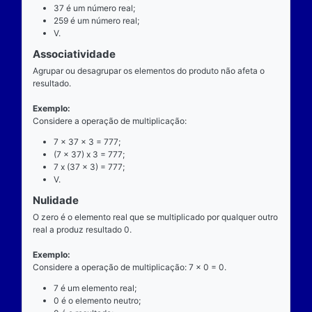
exatamente dois números para ocorrer.
Exemplo
Considere a operação de multiplicação: 7 x 37 = 25
7 é o multiplicando;
"x" é o operador;
37 é o multiplicador;
259 é o resultado ou produto.
Propriedades
Comutatividade
Considere a e b números reais arbitrários. O resulta
produto de a por b é igual ao resultado do produto de
x b = b x a).
Exemplo: