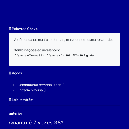
resultado.
Exemplo:
Considere a operação de multiplicação:
7 x 39 x 3 = 819;
(7 x 39) x 3 = 819;
7 x (39 x 3) = 819;
V.
Nulidade
O zero é o elemento real que se multiplicado por qu
real a produz resultado 0.
Exemplo:
Considere a operação de multiplicação: 7 x 0 = 0.
7 é um elemento real;
0 é o elemento neutro;