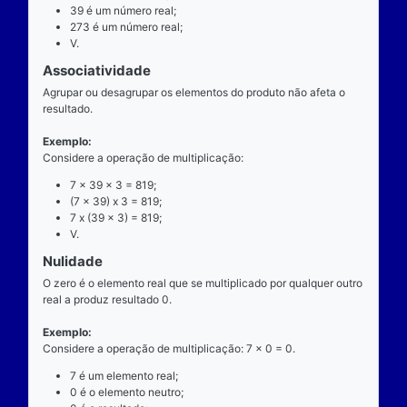
exatamente dois números para ocorrer.
Exemplo
Considere a operação de multiplicação: 7 x 39 = 27
7 é o multiplicando;
"x" é o operador;
39 é o multiplicador;
273 é o resultado ou produto.
Propriedades
Comutatividade
Considere a e b números reais arbitrários. O resulta
produto de a por b é igual ao resultado do produto de
x b = b x a).
Exemplo: