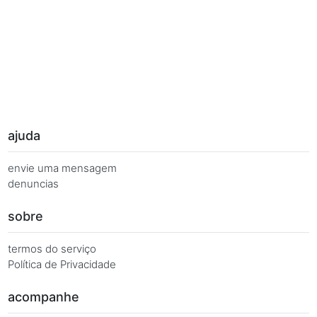
Palavras Chave
Você busca de múltiplas formas, más quer o mesmo 
Combinações equivalentes:
Quanto é 7 vezes 39?
Quanto é 7 x 39?
7 x 39 é igual a...