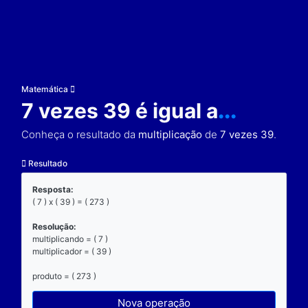
Matemática
7 vezes 39 é igual a
..
Conheça o resultado da
multiplicação
de
7 