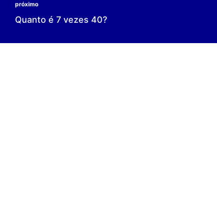
0 é o resultado;
0 = 0;
V.