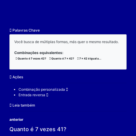
resultado.
Exemplo:
Considere a operação de multiplicação:
7 x 42 x 3 = 882;
(7 x 42) x 3 = 882;
7 x (42 x 3) = 882;
V.
Nulidade
O zero é o elemento real que se multiplicado por qu
real a produz resultado 0.
Exemplo:
Considere a operação de multiplicação: 7 x 0 = 0.
7 é um elemento real;
0 é o elemento neutro;