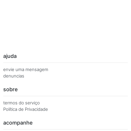
Palavras Chave
Você busca de múltiplas formas, más quer o mesmo 
Combinações equivalentes:
Quanto é 7 vezes 42?
Quanto é 7 x 42?
7 x 42 é igual a...