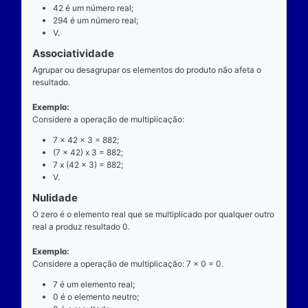
exatamente dois números para ocorrer.
Exemplo
Considere a operação de multiplicação: 7 x 42 = 29
7 é o multiplicando;
"x" é o operador;
42 é o multiplicador;
294 é o resultado ou produto.
Propriedades
Comutatividade
Considere a e b números reais arbitrários. O resulta
produto de a por b é igual ao resultado do produto de
x b = b x a).
Exemplo: