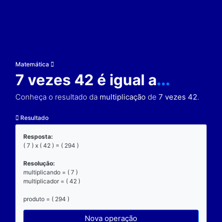
Matemática
7 vezes 42 é igual a
..
Conheça o resultado da
multiplicação
de
7 