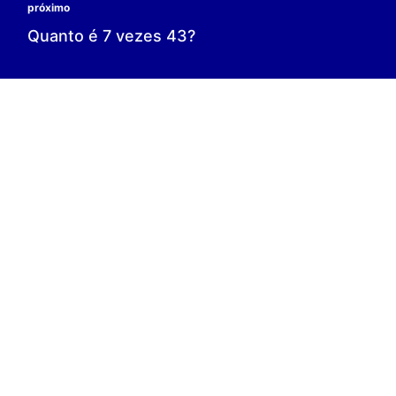
0 é o resultado;
0 = 0;
V.