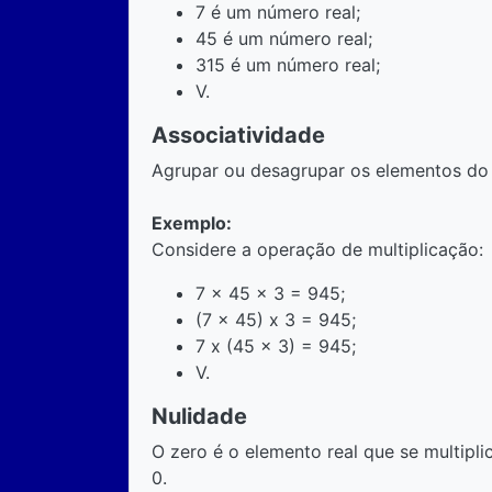
7 é um número real;
45 é um número real;
315 é um número real;
V.
Associatividade
Agrupar ou desagrupar os elementos do 
Exemplo:
Considere a operação de multiplicação:
7 x 45 x 3 = 945;
(7 x 45) x 3 = 945;
7 x (45 x 3) = 945;
V.
Nulidade
O zero é o elemento real que se multipli
0.