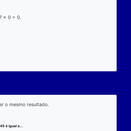
7 x 0 = 0.
er o mesmo resultado.
45 é igual a...