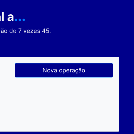
l a
...
ção
de
7 vezes 45
.
Nova operação