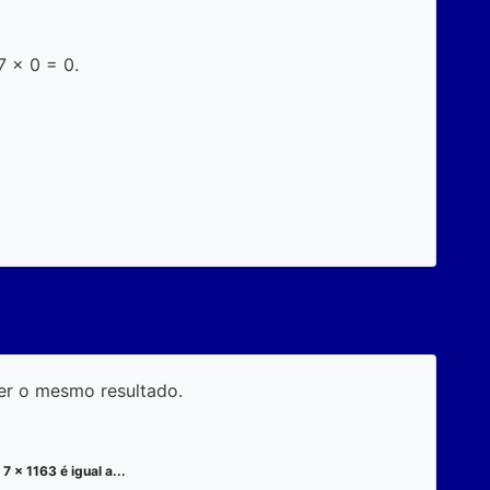
7 x 0 = 0.
er o mesmo resultado.
7 x 1163 é igual a...