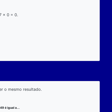
7 x 0 = 0.
er o mesmo resultado.
49 é igual a...