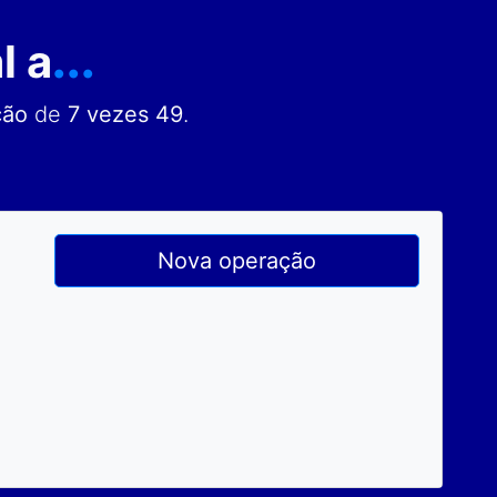
l a
...
ção
de
7 vezes 49
.
Nova operação