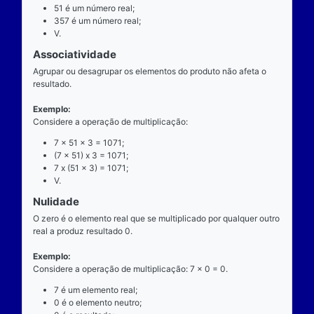
exatamente dois números para ocorrer.
Exemplo
Considere a operação de multiplicação: 7 x 51 = 35
7 é o multiplicando;
"x" é o operador;
51 é o multiplicador;
357 é o resultado ou produto.
Propriedades
Comutatividade
Considere a e b números reais arbitrários. O resulta
produto de a por b é igual ao resultado do produto de
x b = b x a).
Exemplo: