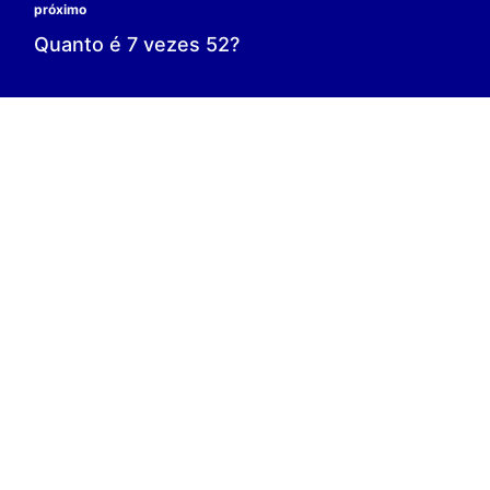
0 é o resultado;
0 = 0;
V.