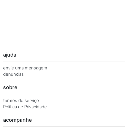
Palavras Chave
Você busca de múltiplas formas, más quer o mesmo 
Combinações equivalentes:
Quanto é 7 vezes 51?
Quanto é 7 x 51?
7 x 51 é igual a...