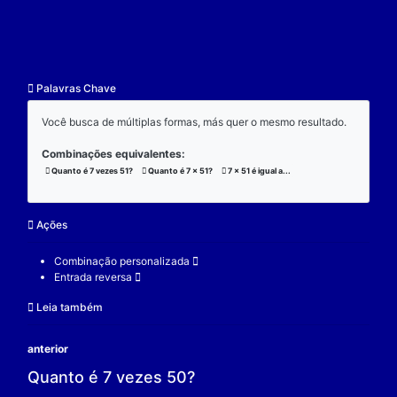
resultado.
Exemplo:
Considere a operação de multiplicação:
7 x 51 x 3 = 1071;
(7 x 51) x 3 = 1071;
7 x (51 x 3) = 1071;
V.
Nulidade
O zero é o elemento real que se multiplicado por qu
real a produz resultado 0.
Exemplo:
Considere a operação de multiplicação: 7 x 0 = 0.
7 é um elemento real;
0 é o elemento neutro;