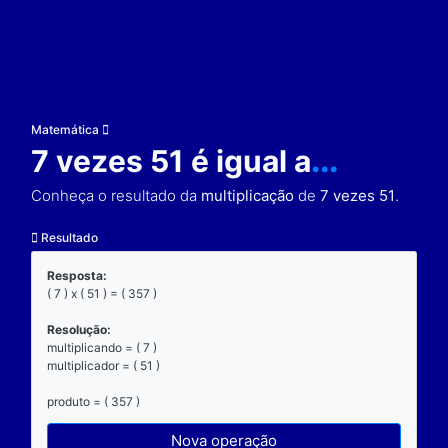
Matemática
7 vezes 51 é igual a
..
Conheça o resultado da
multiplicação
de
7 