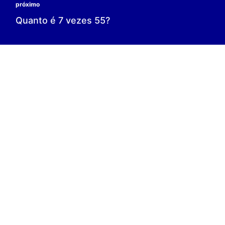
0 é o resultado;
0 = 0;
V.