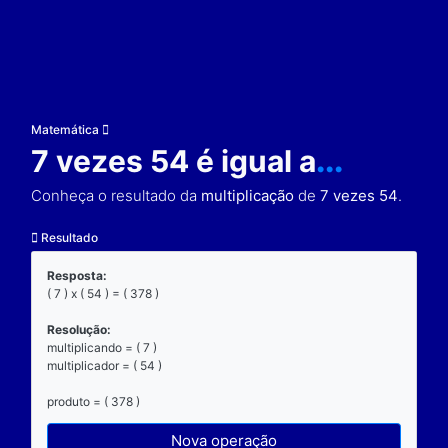
Matemática
7 vezes 54 é igual a
..
Conheça o resultado da
multiplicação
de
7 