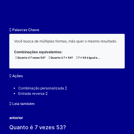
resultado.
Exemplo:
Considere a operação de multiplicação:
7 x 54 x 3 = 1134;
(7 x 54) x 3 = 1134;
7 x (54 x 3) = 1134;
V.
Nulidade
O zero é o elemento real que se multiplicado por qu
real a produz resultado 0.
Exemplo:
Considere a operação de multiplicação: 7 x 0 = 0.
7 é um elemento real;
0 é o elemento neutro;