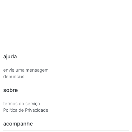
Palavras Chave
Você busca de múltiplas formas, más quer o mesmo 
Combinações equivalentes:
Quanto é 7 vezes 54?
Quanto é 7 x 54?
7 x 54 é igual a...