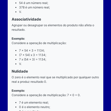
exatamente dois números para ocorrer.
Exemplo
Considere a operação de multiplicação: 7 x 54 = 37
7 é o multiplicando;
"x" é o operador;
54 é o multiplicador;
378 é o resultado ou produto.
Propriedades
Comutatividade
Considere a e b números reais arbitrários. O resulta
produto de a por b é igual ao resultado do produto de
x b = b x a).
Exemplo: