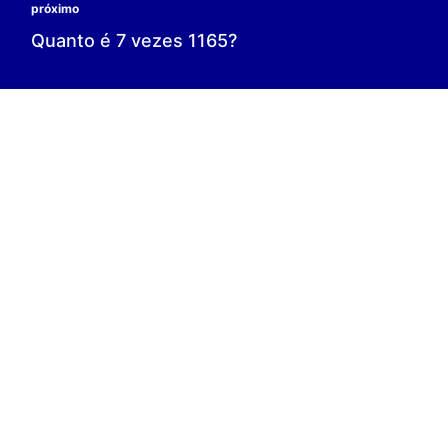
0 é o resultado;
0 = 0;
V.