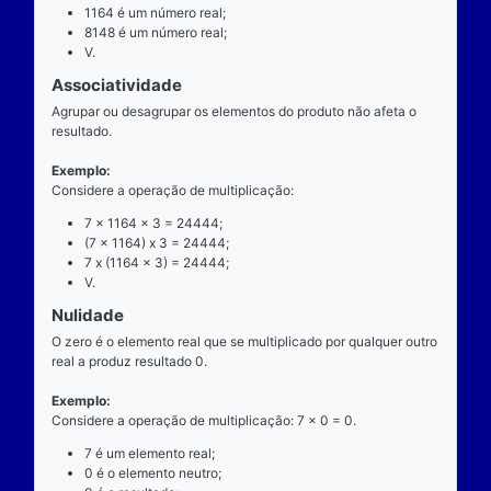
exatamente dois números para ocorrer.
Exemplo
Considere a operação de multiplicação: 7 x 1164 = 
7 é o multiplicando;
"x" é o operador;
1164 é o multiplicador;
8148 é o resultado ou produto.
Propriedades
Comutatividade
Considere a e b números reais arbitrários. O resulta
produto de a por b é igual ao resultado do produto de
x b = b x a).
Exemplo: