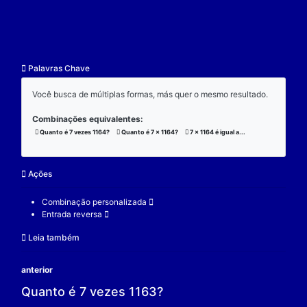
resultado.
Exemplo:
Considere a operação de multiplicação:
7 x 1164 x 3 = 24444;
(7 x 1164) x 3 = 24444;
7 x (1164 x 3) = 24444;
V.
Nulidade
O zero é o elemento real que se multiplicado por qu
real a produz resultado 0.
Exemplo:
Considere a operação de multiplicação: 7 x 0 = 0.
7 é um elemento real;
0 é o elemento neutro;