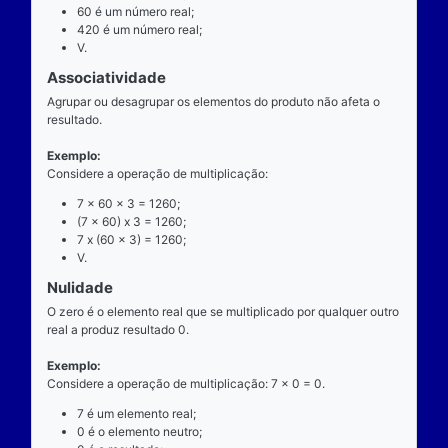
exatamente dois números para ocorrer.
Exemplo
Considere a operação de multiplicação: 7 x 60 = 42
7 é o multiplicando;
"x" é o operador;
60 é o multiplicador;
420 é o resultado ou produto.
Propriedades
Comutatividade
Considere a e b números reais arbitrários. O resulta
produto de a por b é igual ao resultado do produto de
x b = b x a).
Exemplo: