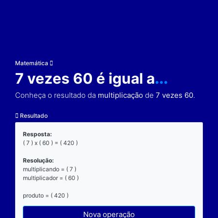
Matemática
7 vezes 60 é igual a
..
Conheça o resultado da
multiplicação
de
7 