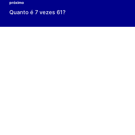
0 é o resultado;
0 = 0;
V.