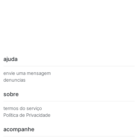
Palavras Chave
Você busca de múltiplas formas, más quer o mesmo 
Combinações equivalentes:
Quanto é 7 vezes 60?
Quanto é 7 x 60?
7 x 60 é igual a...