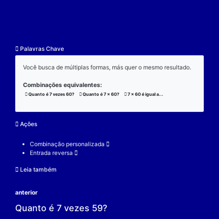
resultado.
Exemplo:
Considere a operação de multiplicação:
7 x 60 x 3 = 1260;
(7 x 60) x 3 = 1260;
7 x (60 x 3) = 1260;
V.
Nulidade
O zero é o elemento real que se multiplicado por qu
real a produz resultado 0.
Exemplo:
Considere a operação de multiplicação: 7 x 0 = 0.
7 é um elemento real;
0 é o elemento neutro;