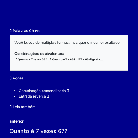
resultado.
Exemplo:
Considere a operação de multiplicação:
7 x 68 x 3 = 1428;
(7 x 68) x 3 = 1428;
7 x (68 x 3) = 1428;
V.
Nulidade
O zero é o elemento real que se multiplicado por qu
real a produz resultado 0.
Exemplo:
Considere a operação de multiplicação: 7 x 0 = 0.
7 é um elemento real;
0 é o elemento neutro;