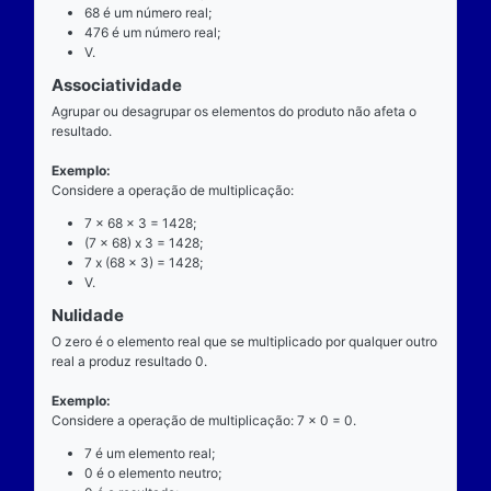
exatamente dois números para ocorrer.
Exemplo
Considere a operação de multiplicação: 7 x 68 = 47
7 é o multiplicando;
"x" é o operador;
68 é o multiplicador;
476 é o resultado ou produto.
Propriedades
Comutatividade
Considere a e b números reais arbitrários. O resulta
produto de a por b é igual ao resultado do produto de
x b = b x a).
Exemplo: