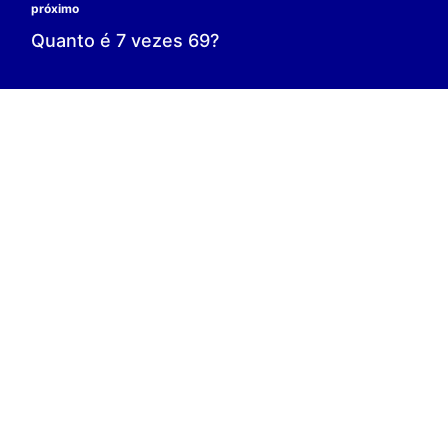
0 é o resultado;
0 = 0;
V.