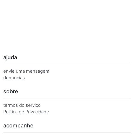
Palavras Chave
Você busca de múltiplas formas, más quer o mesmo 
Combinações equivalentes:
Quanto é 7 vezes 68?
Quanto é 7 x 68?
7 x 68 é igual a...