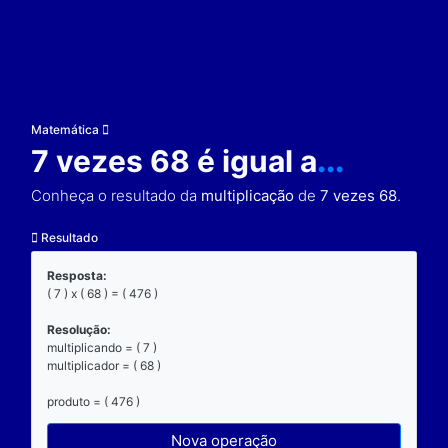
Matemática
7 vezes 68 é igual a
..
Conheça o resultado da
multiplicação
de
7 